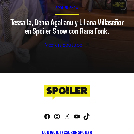
SPOILER SHOW
Tessa Ia, Denia Agalianu y Liliana Villaseñor
en Spoiler Show con Rana Fonk.
Ver en Youtube
Facebook
Instagram
X
YouTube
TikTok
CONTACTO
TYC
SOBRE SPOILER