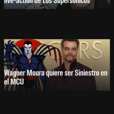
HACE 1 DÍA
Wagner Moura quiere ser Siniestro en
el MCU