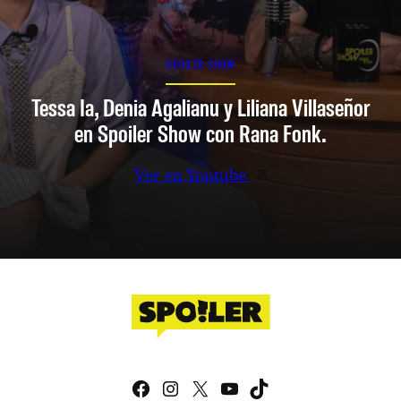
SPOILER SHOW
Tessa Ia, Denia Agalianu y Liliana Villaseñor
en Spoiler Show con Rana Fonk.
Ver en Youtube
Facebook
Instagram
X
YouTube
TikTok