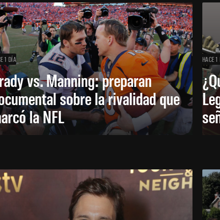
E 1 DÍA
HACE 1 
rady vs. Manning: preparan
¿Q
ocumental sobre la rivalidad que
Leg
arcó la NFL
señ