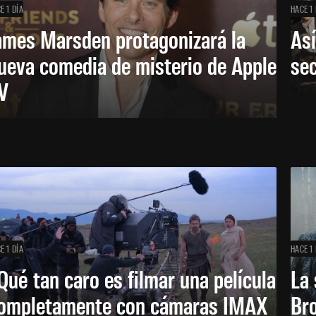
E 1 DÍA
HACE 1 
ames Marsden protagonizará la
Así
ueva comedia de misterio de Apple
se
V
E 1 DÍA
HACE 1 
Qué tan caro es filmar una película
La 
ompletamente con cámaras IMAX
Bro