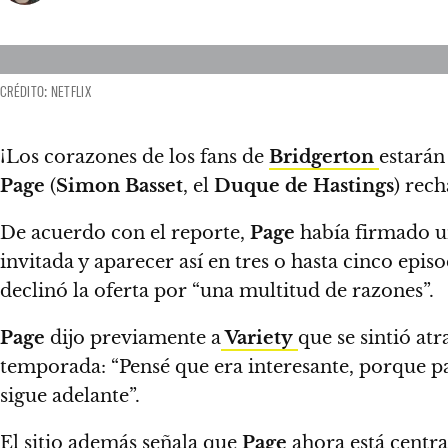
CRÉDITO: NETFLIX
¡Los corazones de los fans de
Bridgerton
estarán
Page
(
Simon Basset
, el
Duque de Hastings
) rec
De acuerdo con el reporte,
Page
había firmado un
invitada y aparecer así en tres o hasta cinco epi
declinó la oferta por “una multitud de razones”.
Page
dijo previamente a
Variety
que se sintió at
temporada:
“Pensé que era interesante, porque pa
sigue adelante”.
El sitio además señala que
Page
ahora está centra