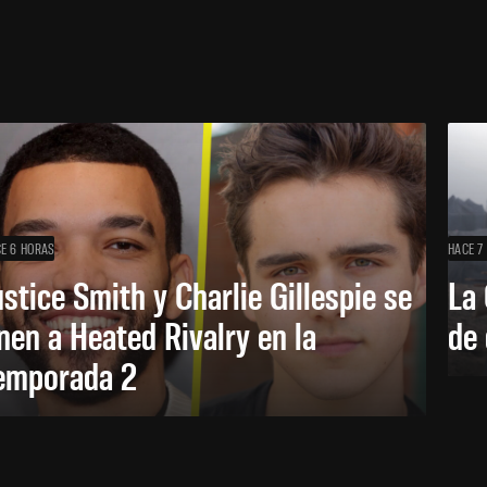
E 6 HORAS
HACE 7
ustice Smith y Charlie Gillespie se
La 
nen a Heated Rivalry en la
de 
emporada 2