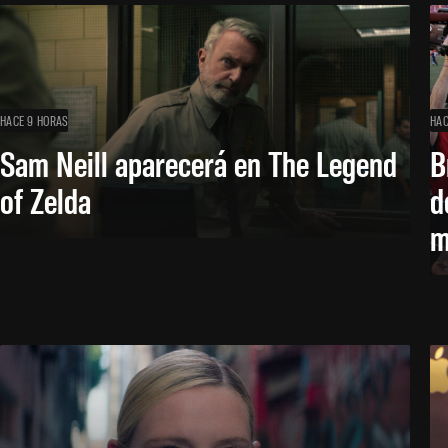
HACE 9 HORAS
HAC
Sam Neill aparecerá en The Legend
B
of Zelda
d
m