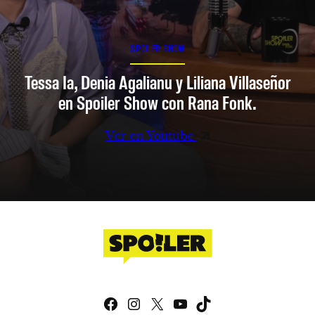
SPOILER SHOW
Tessa Ia, Denia Agalianu y Liliana Villaseñor
en Spoiler Show con Rana Fonk.
Ver en Youtube
Facebook
Instagram
X
YouTube
TikTok