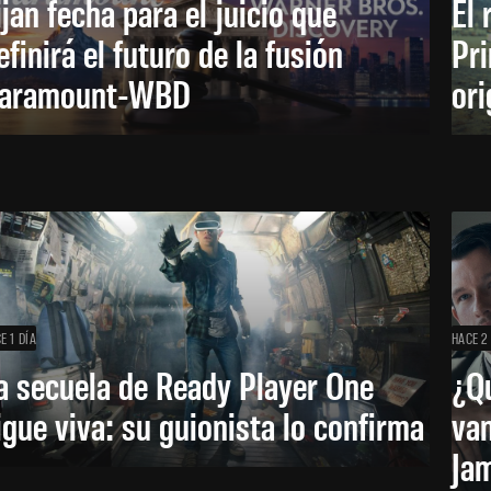
ijan fecha para el juicio que
El 
efinirá el futuro de la fusión
Pri
aramount-WBD
ori
E 1 DÍA
HACE 2
a secuela de Ready Player One
¿Qu
igue viva: su guionista lo confirma
van
Ja