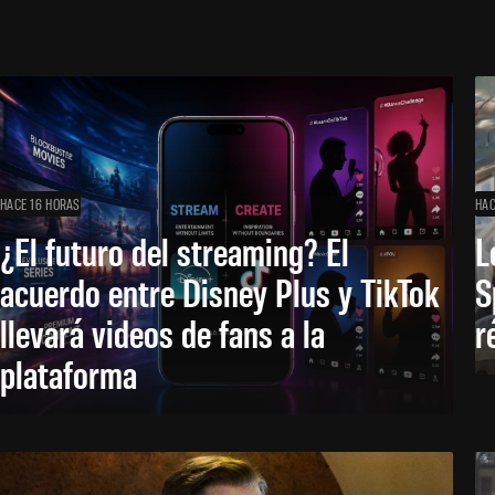
HACE 16 HORAS
HAC
¿El futuro del streaming? El
L
acuerdo entre Disney Plus y TikTok
S
llevará videos de fans a la
r
plataforma