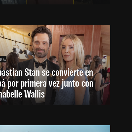
 DÍAS
astian Stan se convierte en
á por primera vez junto con
abelle Wallis