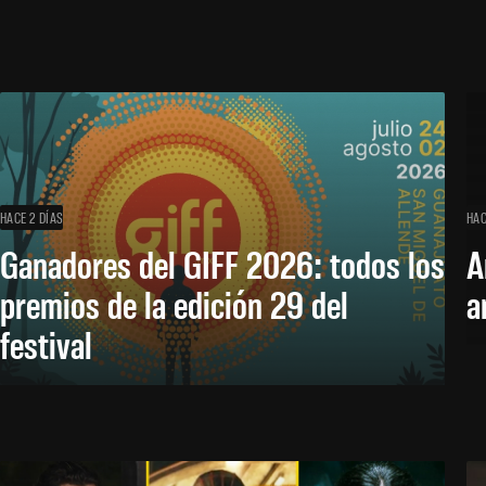
HACE 2 DÍAS
HAC
Ganadores del GIFF 2026: todos los
A
premios de la edición 29 del
a
festival