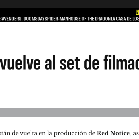
N
S
AVENGERS: DOOMSDAY
SPIDER-MAN
HOUSE OF THE DRAGON
LA CASA DE LO
 vuelve al set de filma
tán de vuelta en la producción de
Red Notice
, a