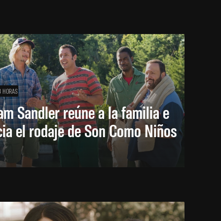
8 HORAS
m Sandler reúne a la familia e
cia el rodaje de Son Como Niños