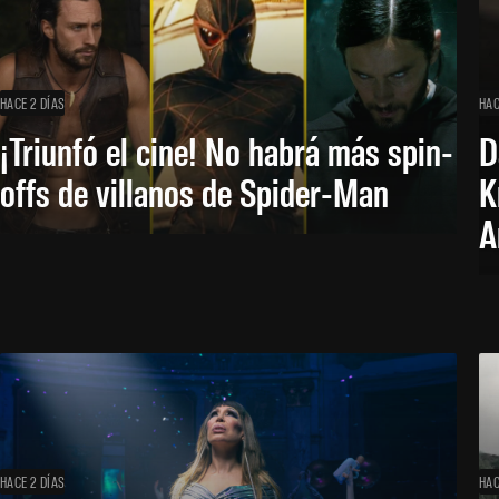
HACE 2 DÍAS
HAC
¡Triunfó el cine! No habrá más spin-
D
offs de villanos de Spider-Man
K
A
HACE 2 DÍAS
HAC