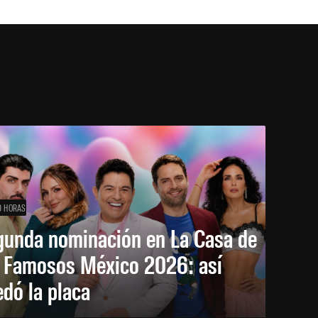
0 HORAS
gunda nominación en La Casa de
s Famosos México 2026: así
dó la placa