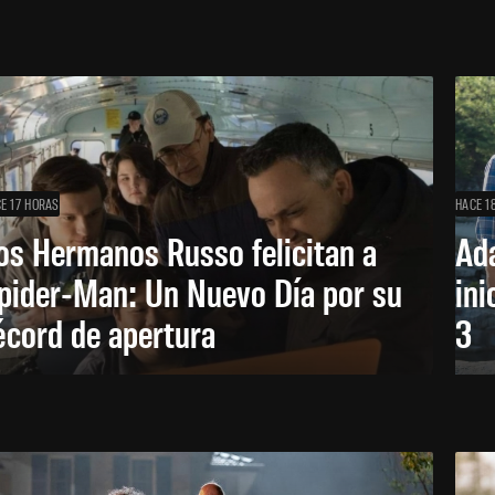
E 17 HORAS
HACE 1
os Hermanos Russo felicitan a
Ada
pider-Man: Un Nuevo Día por su
ini
écord de apertura
3