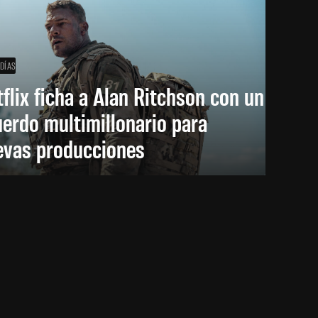
 DÍAS
flix ficha a Alan Ritchson con un
erdo multimillonario para
evas producciones