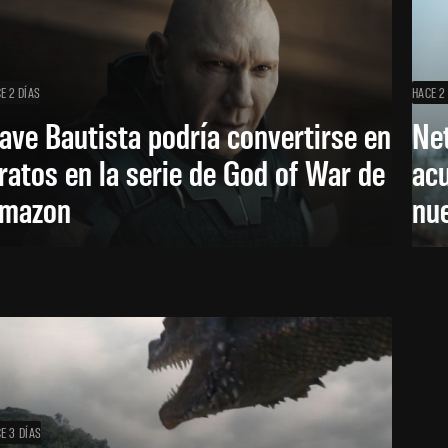
E 2 DÍAS
HACE 2
ave Bautista podría convertirse en
Net
ratos en la serie de God of War de
acu
mazon
nu
E 3 DÍAS