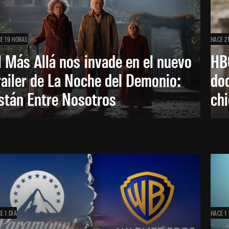
E 19 HORAS
HACE 2
l Más Allá nos invade en el nuevo
HB
railer de La Noche del Demonio:
do
stán Entre Nosotros
ch
E 1 DÍA
HACE 1 