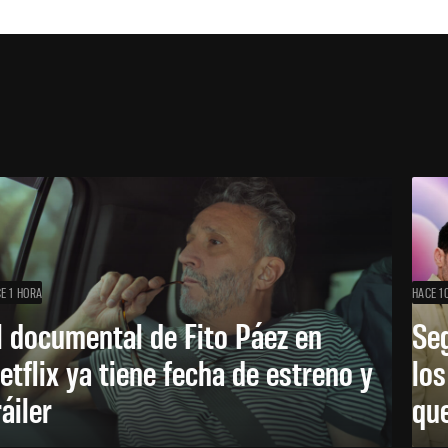
E 1 HORA
HACE 1
l documental de Fito Páez en
Se
etflix ya tiene fecha de estreno y
lo
ráiler
que