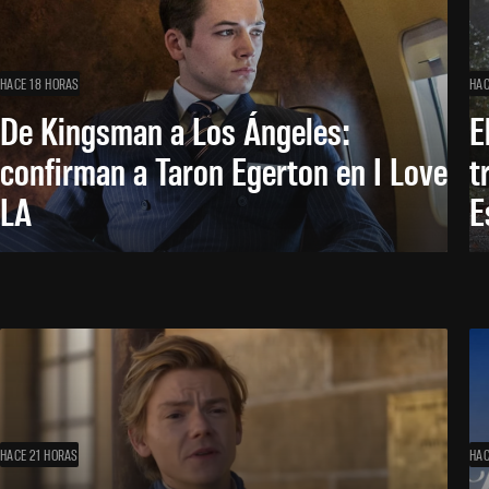
HACE 18 HORAS
HAC
De Kingsman a Los Ángeles:
E
confirman a Taron Egerton en I Love
t
LA
E
HACE 21 HORAS
HAC