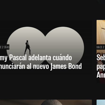
E 2 DÍAS
HACE 2
my Pascal adelanta cuándo
Seb
nunciarán al nuevo James Bond
pap
Ann