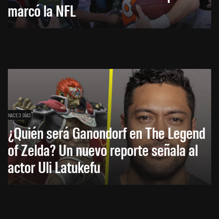
marcó la NFL
HACE 3 DÍAS
¿Quién será Ganondorf en The Legend
of Zelda? Un nuevo reporte señala al
actor Uli Latukefu