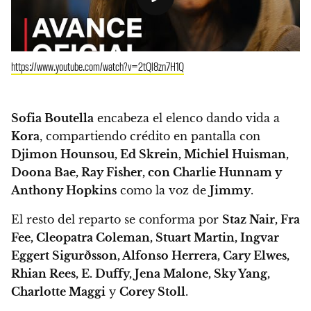
https://www.youtube.com/watch?v=2tQl8zn7H1Q
Sofia Boutella
encabeza el elenco dando vida a
Kora
, compartiendo crédito en pantalla con
Djimon Hounsou, Ed Skrein, Michiel Huisman,
Doona Bae, Ray Fisher, con Charlie Hunnam y
Anthony Hopkins
como la voz de
Jimmy
.
El resto del reparto se conforma por
Staz Nair, Fra
Fee, Cleopatra Coleman, Stuart Martin, Ingvar
Eggert Sigurðsson, Alfonso Herrera, Cary Elwes,
Rhian Rees, E. Duffy, Jena Malone, Sky Yang,
Charlotte Maggi
y
Corey Stoll
.