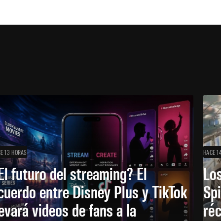
E 13 HORAS
HACE 1
El futuro del streaming? El
Los
cuerdo entre Disney Plus y TikTok
Sp
levará videos de fans a la
réc