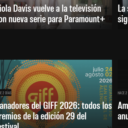
iola Davis vuelve a la televisión
La 
on nueva serie para Paramount+
sig
E 2 DÍAS
HACE 2
anadores del GIFF 2026: todos los
Am
remios de la edición 29 del
an
estival