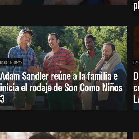
p
HACE 15 HORAS
HAC
Adam Sandler reúne a la familia e
D
inicia el rodaje de Son Como Niños
c
3
L