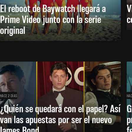
El reboot de Baywatch llegará a
V
Prime Video junto con la serie
c
original
HACE 2 DÍAS
HAC
¿Quién se quedará con el papel? Así
G
van las apuestas por ser el nuevo
p
James Bond
f