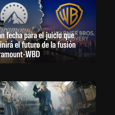
DÍA
an fecha para el juicio que
inirá el futuro de la fusión
ramount-WBD
DÍA