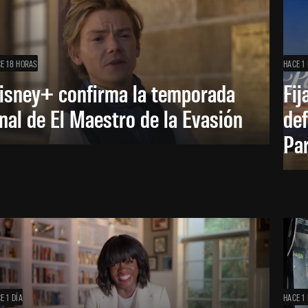
E 18 HORAS
HACE 1 
isney+ confirma la temporada
Fij
inal de El Maestro de la Evasión
def
Pa
E 1 DÍA
HACE 1 