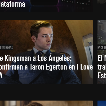
lataforma
E 15 HORAS
HACE 1
e Kingsman a Los Ángeles:
El 
onfirman a Taron Egerton en I Love
tra
A
Es