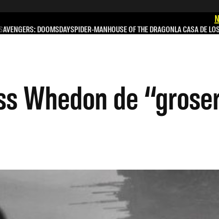
N
S
AVENGERS: DOOMSDAY
SPIDER-MAN
HOUSE OF THE DRAGON
LA CASA DE LO
oss Whedon de “groser