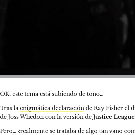
OK, este tema está subiendo de tono…
Tras la
enigmática declaración
de Ray Fisher el d
de Joss Whedon con la versión de
Justice League
Pero… ¿realmente se trataba de algo tan vano como