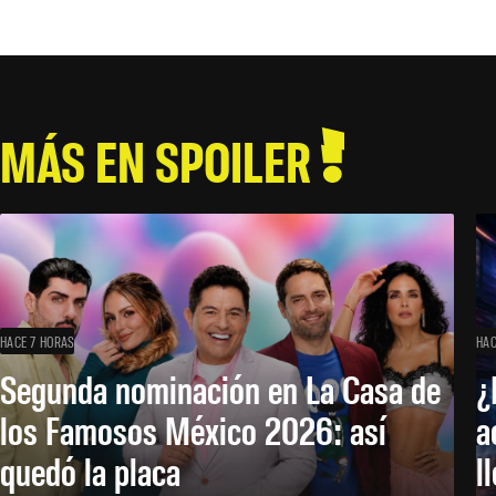
MÁS EN SPOILER
HACE 7 HORAS
HAC
Segunda nominación en La Casa de
¿
los Famosos México 2026: así
a
quedó la placa
l