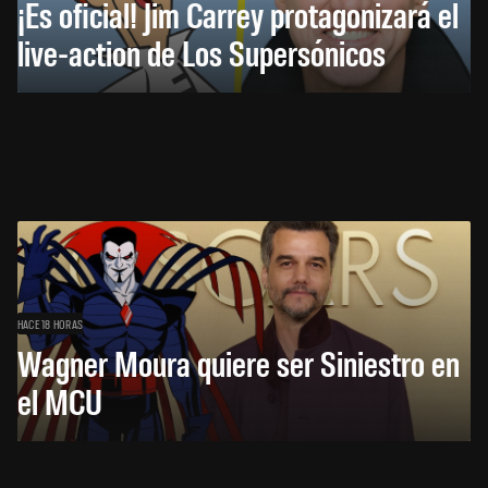
¡Es oficial! Jim Carrey protagonizará el
live-action de Los Supersónicos
HACE 18 HORAS
Wagner Moura quiere ser Siniestro en
el MCU