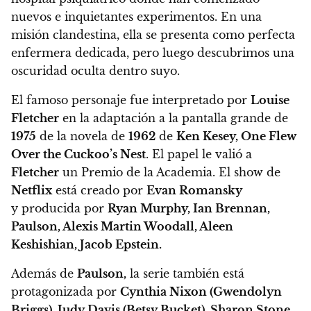
nuevos e inquietantes experimentos. En una
misión clandestina, ella se presenta como perfecta
enfermera dedicada, pero luego descubrimos una
oscuridad oculta dentro suyo.
El famoso personaje fue interpretado por
Louise
Fletcher
en la adaptación a la pantalla grande de
1975
de la novela de
1962
de
Ken Kesey, One Flew
Over the Cuckoo’s Nest
. El papel le valió a
Fletcher
un Premio de la Academia. El show de
Netflix
está creado por
Evan Romansky
y producida por
Ryan Murphy, Ian Brennan,
Paulson, Alexis Martin Woodall, Aleen
Keshishian, Jacob Epstein.
Además de
Paulson,
la serie también está
protagonizada por
Cynthia Nixon (Gwendolyn
Briggs), Judy Davis (Betsy Bucket), Sharon Stone