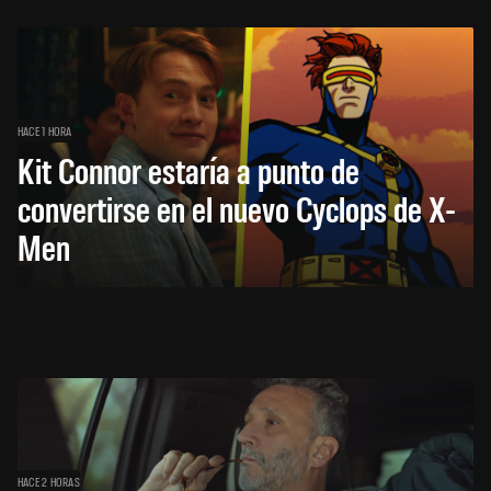
HACE 1 HORA
Kit Connor estaría a punto de
convertirse en el nuevo Cyclops de X-
Men
HACE 2 HORAS