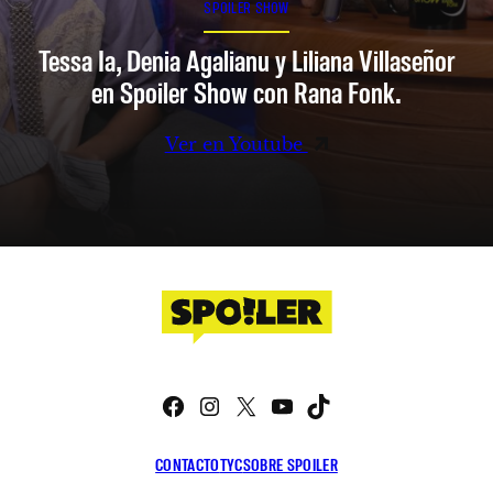
SPOILER SHOW
Tessa Ia, Denia Agalianu y Liliana Villaseñor
en Spoiler Show con Rana Fonk.
Ver en Youtube
Facebook
Instagram
X
YouTube
TikTok
CONTACTO
TYC
SOBRE SPOILER