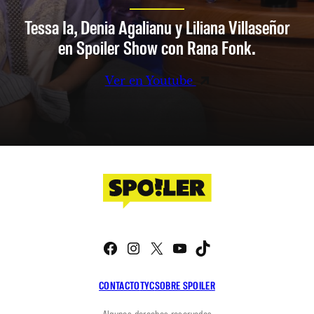
Tessa Ia, Denia Agalianu y Liliana Villaseñor
en Spoiler Show con Rana Fonk.
Ver en Youtube
Facebook
Instagram
X
YouTube
TikTok
CONTACTO
TYC
SOBRE SPOILER
Algunos derechos reservados