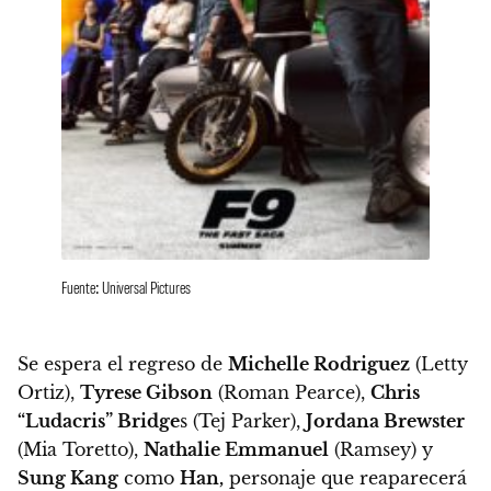
Fuente: Universal Pictures
Se espera el regreso de
Michelle Rodriguez
(Letty
Ortiz),
Tyrese Gibson
(Roman Pearce),
Chris
“Ludacris” Bridge
s (Tej Parker),
Jordana Brewster
(Mia Toretto),
Nathalie Emmanuel
(Ramsey) y
Sung Kang
como
Han,
personaje que reaparecerá