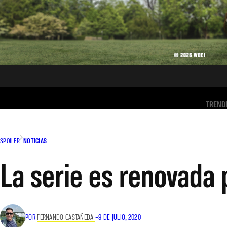
TREND
SPOILER
NOTICIAS
La serie es renovada
POR
FERNANDO CASTAÑEDA
–
9 DE JULIO, 2020