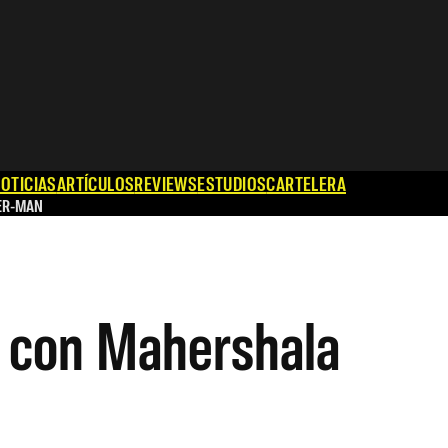
OTICIAS
ARTÍCULOS
REVIEWS
ESTUDIOS
CARTELERA
ER-MAN
a con Mahershala