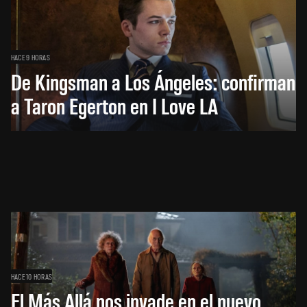
HACE 9 HORAS
De Kingsman a Los Ángeles: confirman
a Taron Egerton en I Love LA
HACE 10 HORAS
El Más Allá nos invade en el nuevo