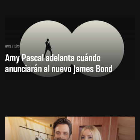
HACE 2 DÍAS
Amy Pascal adelanta cuándo
anunciarán al nuevo James Bond