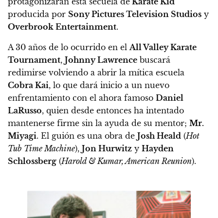
protagonizarán esta secuela de
Karate Kid
producida por
Sony Pictures Television Studios
y
Overbrook Entertainment
.
A 30 años de lo ocurrido en el
All Valley Karate
Tournament
,
Johnny Lawrence
buscará
redimirse volviendo a abrir la mítica escuela
Cobra Kai
, lo que dará inicio a un nuevo
enfrentamiento con el ahora famoso
Daniel
LaRusso
, quien desde entonces ha intentado
mantenerse firme sin la ayuda de su mentor;
Mr.
Miyagi
. El guión es una obra de
Josh Heald
(
Hot
Tub Time Machine
),
Jon Hurwitz
y
Hayden
Schlossberg
(
Harold & Kumar, American Reunion
).