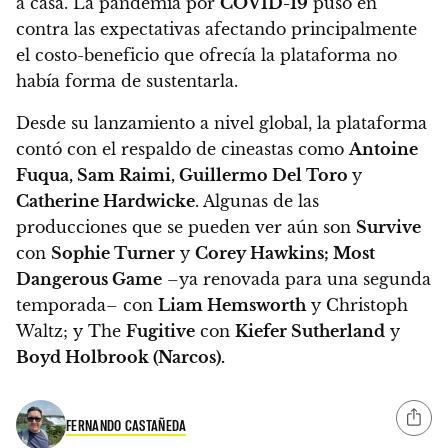
a casa.
La pandemia por
COVID-19
puso en
contra las expectativas afectando principalmente
el costo-beneficio que ofrecía la plataforma no
había forma de sustentarla.
Desde su lanzamiento a nivel global, la plataforma
contó con el respaldo de cineastas como
Antoine
Fuqua, Sam Raimi, Guillermo Del Toro
y
Catherine Hardwicke
.
Algunas de las
producciones que se pueden ver aún son
Survive
con
Sophie Turner
y
Corey Hawkins; Most
Dangerous Game
–ya renovada para una segunda
temporada– con
Liam Hemsworth
y Christoph
Waltz; y The
Fugitive
con
Kiefer Sutherland
y
Boyd Holbrook (Narcos).
FERNANDO CASTAÑEDA