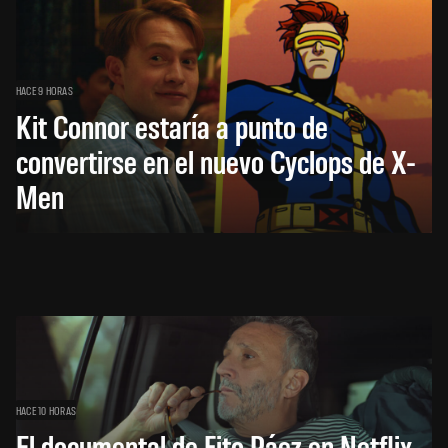
HACE 9 HORAS
Kit Connor estaría a punto de
convertirse en el nuevo Cyclops de X-
Men
HACE 10 HORAS
El documental de Fito Páez en Netflix