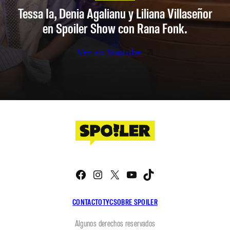
Tessa Ia, Denia Agalianu y Liliana Villaseñor
en Spoiler Show con Rana Fonk.
Ver en Youtube
Facebook
Instagram
X
YouTube
TikTok
CONTACTO
TYC
SOBRE SPOILER
Algunos derechos reservados