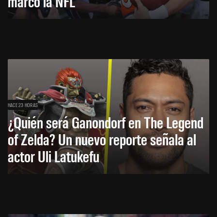
marcó la NFL
HACE 23 HORAS
¿Quién será Ganondorf en The Legend
of Zelda? Un nuevo reporte señala al
actor Uli Latukefu