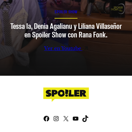
SPOILER SHOW
Tessa Ia, Denia Agalianu y Liliana Villaseñor
en Spoiler Show con Rana Fonk.
Ver en Youtube
Facebook
Instagram
X
YouTube
TikTok