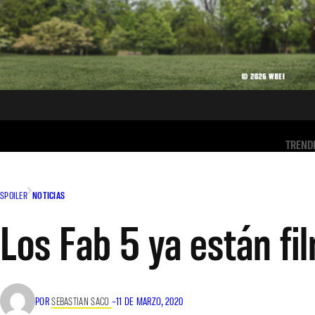
TREND
SPOILER
NOTICIAS
Los Fab 5 ya están f
POR
SEBASTIAN SACO
–
11 DE MARZO, 2020