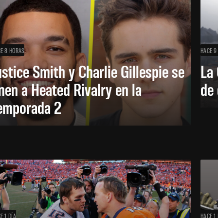
E 8 HORAS
HACE 9
ustice Smith y Charlie Gillespie se
La 
nen a Heated Rivalry en la
de 
emporada 2
E 1 DÍA
HACE 1 