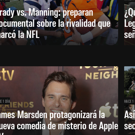
rady vs. Manning: preparan
¿Q
ocumental sobre la rivalidad que
Leg
arcó la NFL
señ
E 1 DÍA
HACE 1 
ames Marsden protagonizará la
Así
ueva comedia de misterio de Apple
se