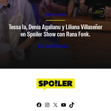
SPOILER SHOW
Tessa Ia, Denia Agalianu y Liliana Villaseñor
en Spoiler Show con Rana Fonk.
Ver en Youtube
Facebook
Instagram
X
YouTube
TikTok