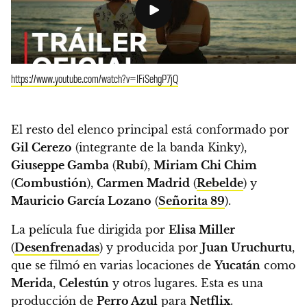
https://www.youtube.com/watch?v=IFiSehgP7jQ
El resto del elenco principal está conformado por
Gil Cerezo
(integrante de la banda Kinky),
Giuseppe Gamba
(
Rubí
),
Miriam Chi Chim
(
Combustión
),
Carmen Madrid
(
Rebelde
) y
Mauricio García Lozano
(
Señorita 89
).
La película fue dirigida por
Elisa Miller
(
Desenfrenadas
) y producida por
Juan Uruchurtu
,
que se filmó en varias locaciones de
Yucatán
como
Merida
,
Celestún
y otros lugares. Esta es una
producción de
Perro Azul
para
Netflix
.