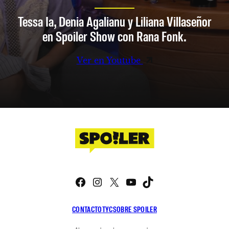
Tessa Ia, Denia Agalianu y Liliana Villaseñor
en Spoiler Show con Rana Fonk.
Ver en Youtube
Facebook
Instagram
X
YouTube
TikTok
CONTACTO
TYC
SOBRE SPOILER