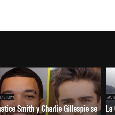
E 18 HORAS
HACE 1
ustice Smith y Charlie Gillespie se
La 