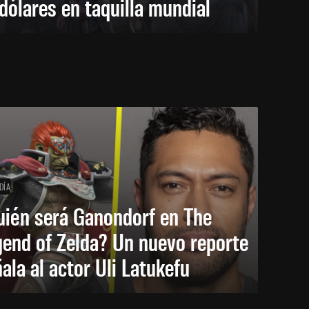
dólares en taquilla mundial
DÍA
uién será Ganondorf en The
end of Zelda? Un nuevo reporte
ala al actor Uli Latukefu