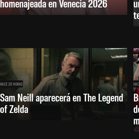
homenajeada en Venecia 2026
u
t
HACE 20 HORAS
HAC
Sam Neill aparecerá en The Legend
B
of Zelda
d
m