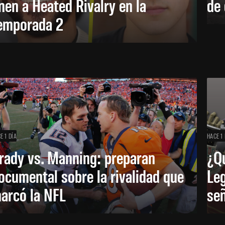
nen a Heated Rivalry en la
de 
emporada 2
E 1 DÍA
HACE 1 
rady vs. Manning: preparan
¿Q
ocumental sobre la rivalidad que
Leg
arcó la NFL
señ