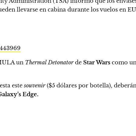
ity Administration (TSA) informó que los envases
ueden llevarse en cabina durante los vuelos en E
5443969
IMULA un
Thermal Detonator
de
Star Wars
como una 
esta este
souvenir
($5 dólares por botella), deberá
Galaxy’s Edge.