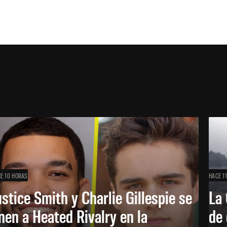
E 10 HORAS
HACE 1
ustice Smith y Charlie Gillespie se
La 
nen a Heated Rivalry en la
de 