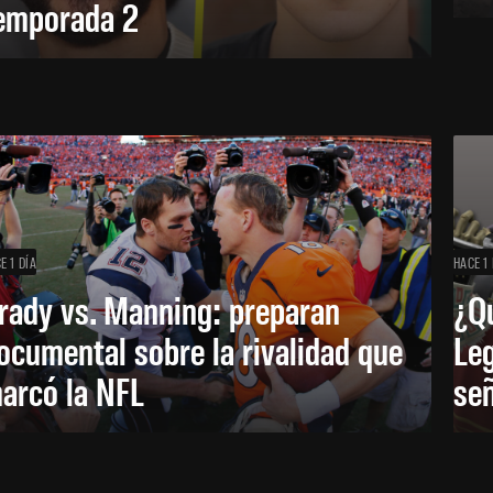
emporada 2
E 1 DÍA
HACE 1 
rady vs. Manning: preparan
¿Q
ocumental sobre la rivalidad que
Leg
arcó la NFL
señ