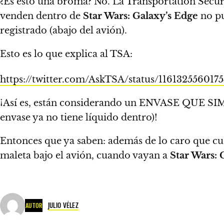
¿Es esto una broma? No. La Transportation Secur
venden dentro de
Star Wars: Galaxy’s Edge
no p
registrado (abajo del avión).
Esto es lo que explica al TSA:
https://twitter.com/AskTSA/status/116132556017
¡Así es, están considerando un ENVASE QUE S
envase ya no tiene líquido dentro
)!
Entonces que ya saben: además de lo caro que cu
maleta bajo el avión, cuando vayan a
Star Wars: 
JULIO VÉLEZ
AUTOR