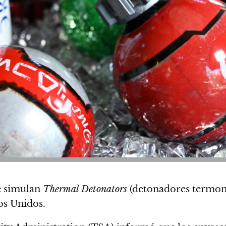
ue simulan
Thermal Detonators
(detonadores termonu
os Unidos.