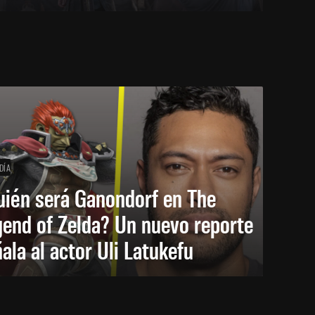
DÍA
uién será Ganondorf en The
end of Zelda? Un nuevo reporte
ala al actor Uli Latukefu