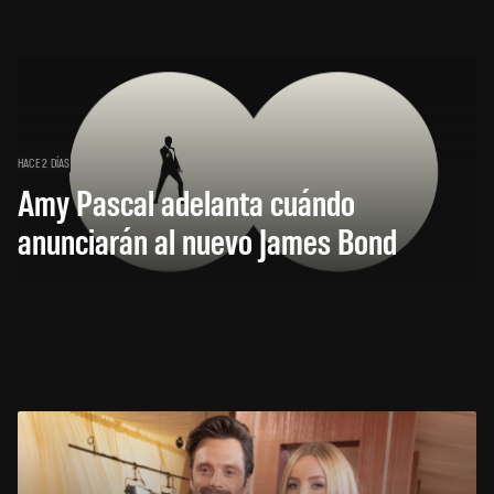
HACE 2 DÍAS
Amy Pascal adelanta cuándo
anunciarán al nuevo James Bond