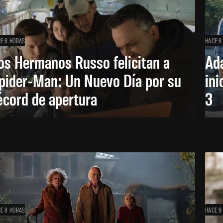
E 6 HORAS
HACE 6
os Hermanos Russo felicitan a
Ada
pider-Man: Un Nuevo Día por su
ini
écord de apertura
3
E 8 HORAS
HACE 9