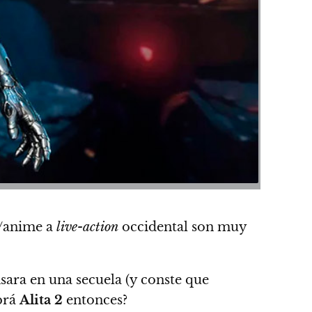
a/anime a
live-action
occidental
son muy
ara en una secuela (y conste que
brá
Alita 2
entonces?