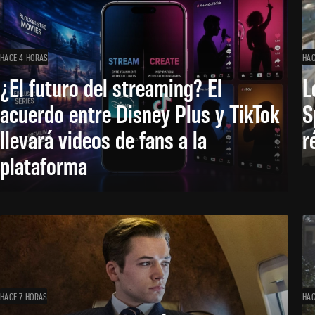
HACE 4 HORAS
HAC
¿El futuro del streaming? El
L
acuerdo entre Disney Plus y TikTok
S
llevará videos de fans a la
r
plataforma
HACE 7 HORAS
HAC