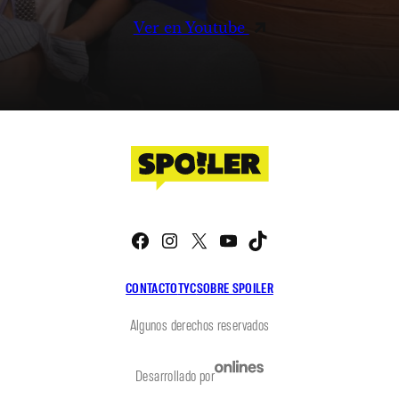
Ver en Youtube
Facebook
Instagram
X
YouTube
TikTok
CONTACTO
TYC
SOBRE SPOILER
Algunos derechos reservados
Desarrollado por