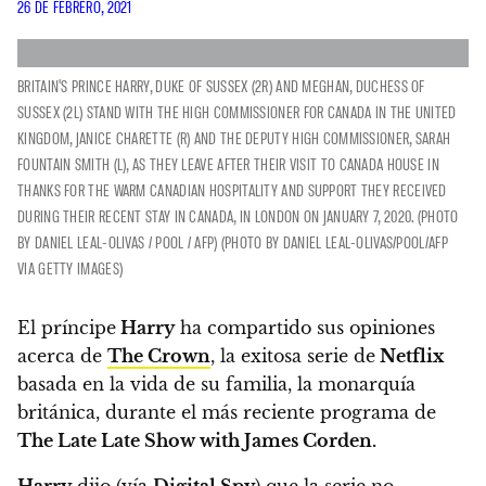
26 DE FEBRERO, 2021
BRITAIN'S PRINCE HARRY, DUKE OF SUSSEX (2R) AND MEGHAN, DUCHESS OF
SUSSEX (2L) STAND WITH THE HIGH COMMISSIONER FOR CANADA IN THE UNITED
KINGDOM, JANICE CHARETTE (R) AND THE DEPUTY HIGH COMMISSIONER, SARAH
FOUNTAIN SMITH (L), AS THEY LEAVE AFTER THEIR VISIT TO CANADA HOUSE IN
THANKS FOR THE WARM CANADIAN HOSPITALITY AND SUPPORT THEY RECEIVED
DURING THEIR RECENT STAY IN CANADA, IN LONDON ON JANUARY 7, 2020. (PHOTO
BY DANIEL LEAL-OLIVAS / POOL / AFP) (PHOTO BY DANIEL LEAL-OLIVAS/POOL/AFP
VIA GETTY IMAGES)
El príncipe
Harry
ha compartido sus opiniones
acerca de
The Crown
, la exitosa serie de
Netflix
basada en la vida de su familia, la monarquía
británica, durante el más reciente programa de
The Late Late Show with James Corden.