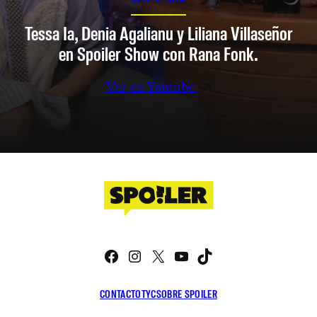
Tessa Ia, Denia Agalianu y Liliana Villaseñor
en Spoiler Show con Rana Fonk.
Ver en Youtube
Facebook
Instagram
X
YouTube
TikTok
CONTACTO
TYC
SOBRE SPOILER