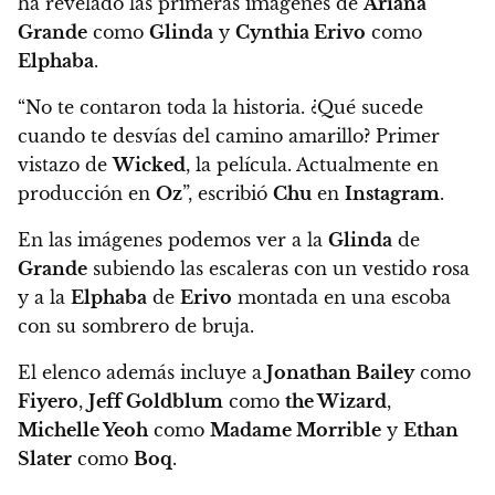
ha revelado las primeras imágenes de
Ariana
Grande
como
Glinda
y
Cynthia Erivo
como
Elphaba
.
“No te contaron toda la historia. ¿Qué sucede
cuando te desvías del camino amarillo? Primer
vistazo de
Wicked
, la película. Actualmente en
producción en
Oz
”, escribió
Chu
en
Instagram
.
En las imágenes podemos ver a la
Glinda
de
Grande
subiendo las escaleras con un vestido rosa
y a la
Elphaba
de
Erivo
montada en una escoba
con su sombrero de bruja.
El elenco además incluye a
Jonathan Bailey
como
Fiyero
,
Jeff Goldblum
como
the Wizard
,
Michelle Yeoh
como
Madame Morrible
y
Ethan
Slater
como
Boq
.