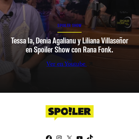
SPOILER SHOW
Tessa Ia, Denia Agalianu y Liliana Villaseñor
en Spoiler Show con Rana Fonk.
Ver en Youtube
Facebook
Instagram
X
YouTube
TikTok