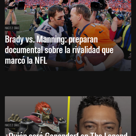
HACE 2 DÍAS
Brady vs. Manning: preparan
documental sobre la rivalidad que
marcó la NFL
HACE 2 DÍAS
¿Quién será Ganondorf en The Legend