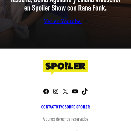
en Spoiler Show con Rana Fonk.
Ver en Youtube
Facebook
Instagram
X
YouTube
TikTok
CONTACTO
TYC
SOBRE SPOILER
Algunos derechos reservados