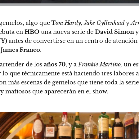
 gemelos, algo que T
om Hardy, Jake Gyllenhaal
y
Ar
debuta en
HBO
una nueva serie de
David Simon
NY)
antes de convertirse en un centro de atención t
James Franco
.
bartender de los
años 70
, y a
Frankie Martino,
un es
r lo que técnicamente está haciendo tres labores
 con más escenas de gemelos que tiene toda la se
s y mafiosos que aparecerán en el show.