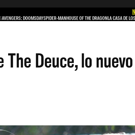
N
S
AVENGERS: DOOMSDAY
SPIDER-MAN
HOUSE OF THE DRAGON
LA CASA DE LO
e The Deuce, lo nuev