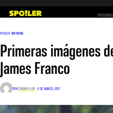
Saltar
al
TRENDING
contenido
SPOILER
NOTICIAS
Primeras imágenes d
James Franco
POR
CINEMA FLOR
–
3 DE MARZO, 2017