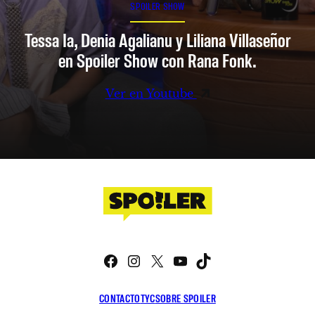
SPOILER SHOW
Tessa Ia, Denia Agalianu y Liliana Villaseñor
en Spoiler Show con Rana Fonk.
Ver en Youtube
Facebook
Instagram
X
YouTube
TikTok
CONTACTO
TYC
SOBRE SPOILER