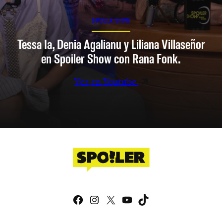
SPOILER SHOW
Tessa Ia, Denia Agalianu y Liliana Villaseñor
en Spoiler Show con Rana Fonk.
Ver en Youtube
Facebook
Instagram
X
YouTube
TikTok