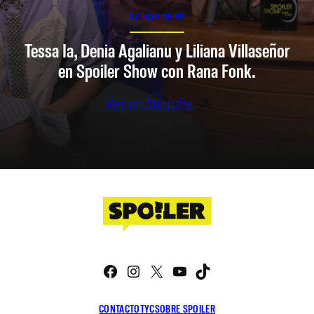
SPOILER SHOW
Tessa Ia, Denia Agalianu y Liliana Villaseñor
en Spoiler Show con Rana Fonk.
Ver en Youtube
Facebook
Instagram
X
YouTube
TikTok
CONTACTO
TYC
SOBRE SPOILER