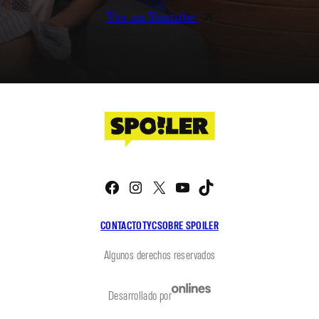
Ver en Youtube
Facebook
Instagram
X
YouTube
TikTok
CONTACTO
TYC
SOBRE SPOILER
Algunos derechos reservados
Desarrollado por