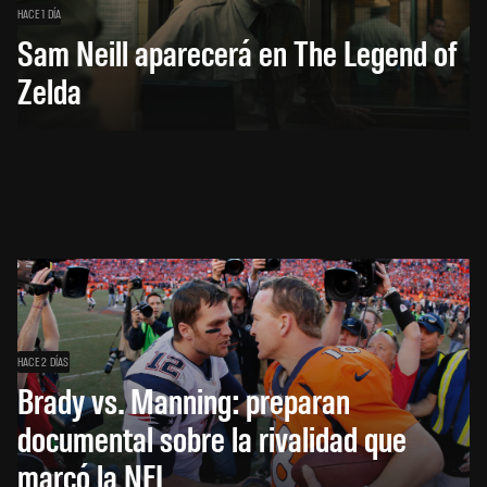
HACE 1 DÍA
Sam Neill aparecerá en The Legend of
Zelda
HACE 2 DÍAS
Brady vs. Manning: preparan
documental sobre la rivalidad que
marcó la NFL