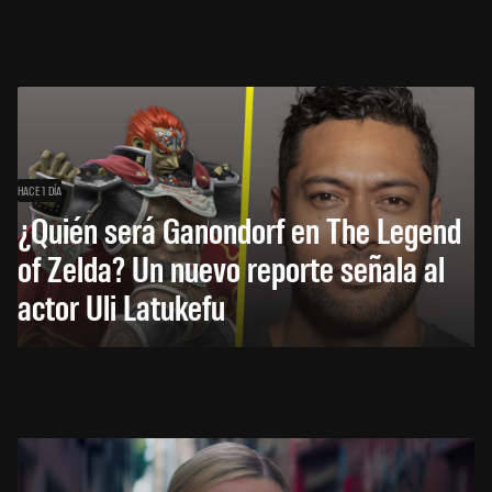
HACE 1 DÍA
¿Quién será Ganondorf en The Legend
of Zelda? Un nuevo reporte señala al
actor Uli Latukefu