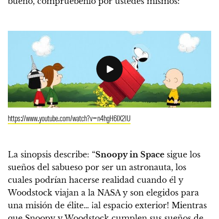
bueno, compruébenlo por ustedes mismos:
https://www.youtube.com/watch?v=n4hgH6IX2lU
La sinopsis describe: “
Snoopy in Space
sigue los
sueños del sabueso por ser un astronauta, los
cuales podrían hacerse realidad cuando él y
Woodstock viajan a la NASA y son elegidos para
una misión de élite… ¡al espacio exterior! Mientras
que Snoopy y Woodstock cumplen sus sueños de