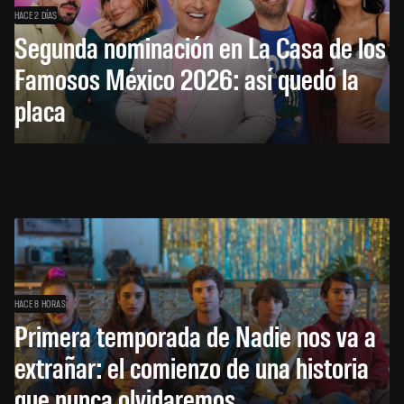
HACE 2 DÍAS
Segunda nominación en La Casa de los
Famosos México 2026: así quedó la
placa
HACE 8 HORAS
Primera temporada de Nadie nos va a
extrañar: el comienzo de una historia
que nunca olvidaremos