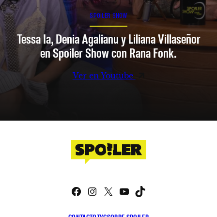
SPOILER SHOW
Tessa Ia, Denia Agalianu y Liliana Villaseñor
en Spoiler Show con Rana Fonk.
Ver en Youtube
Facebook
Instagram
X
YouTube
TikTok
CONTACTO
TYC
SOBRE SPOILER