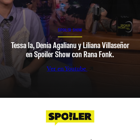
SPOILER SHOW
Tessa Ia, Denia Agalianu y Liliana Villaseñor
en Spoiler Show con Rana Fonk.
Ver en Youtube
Facebook
Instagram
X
YouTube
TikTok