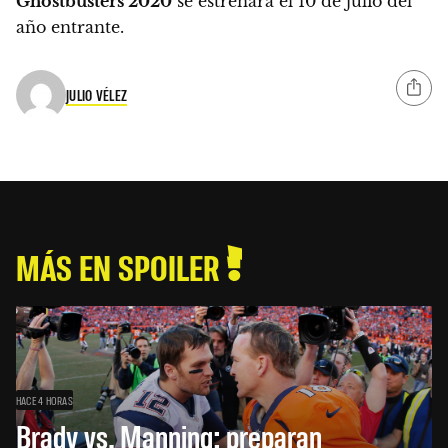
Ghostbusters 2020
se estrenará el
10 de julio del
año entrante
.
JULIO VÉLEZ
MÁS EN SPOILER
HACE 4 HORAS
Brady vs. Manning: preparan