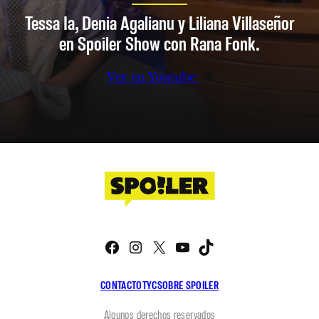
Tessa Ia, Denia Agalianu y Liliana Villaseñor
en Spoiler Show con Rana Fonk.
Ver en Youtube
Facebook
Instagram
X
YouTube
TikTok
CONTACTO
TYC
SOBRE SPOILER
Algunos derechos reservados