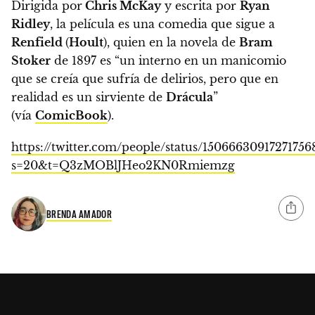
Dirigida por
Chris McKay
y escrita por
Ryan
Ridley
,
la película es una comedia que sigue a
Renfield
(
Hoult
), quien en la novela de
Bram
Stoker
de 1897 es “un interno en un manicomio
que se creía que sufría de delirios, pero que en
realidad es un sirviente de
Drácula
”
(vía
ComicBook
).
https://twitter.com/people/status/15066630917271756
s=20&t=Q3zMOBlJHeo2KN0Rmiemzg
BRENDA AMADOR