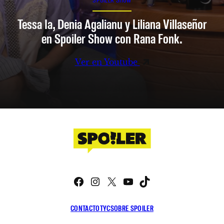
Tessa Ia, Denia Agalianu y Liliana Villaseñor
en Spoiler Show con Rana Fonk.
Ver en Youtube
Facebook
Instagram
X
YouTube
TikTok
CONTACTO
TYC
SOBRE SPOILER