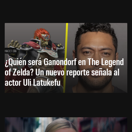
HACE 1 DÍA
¿Quién será Ganondorf en The Legend
of Zelda? Un nuevo reporte señala al
actor Uli Latukefu