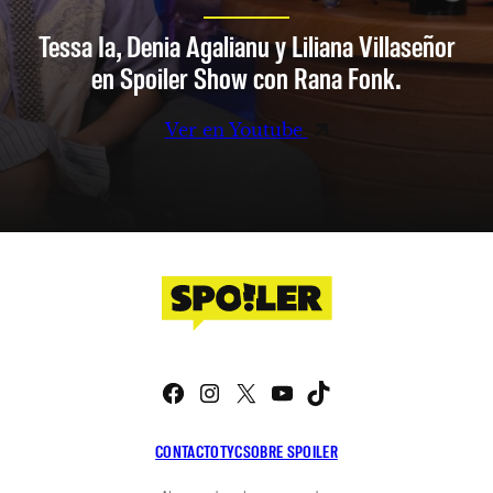
Tessa Ia, Denia Agalianu y Liliana Villaseñor
en Spoiler Show con Rana Fonk.
Ver en Youtube
Facebook
Instagram
X
YouTube
TikTok
CONTACTO
TYC
SOBRE SPOILER