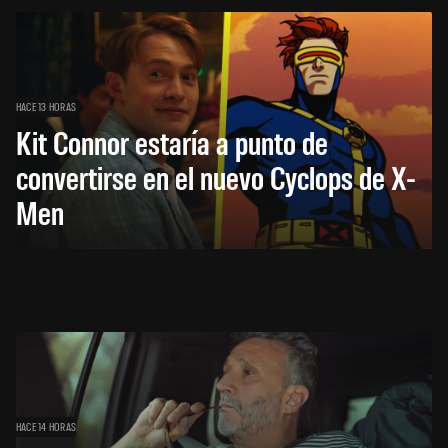
HACE 13 HORAS
Kit Connor estaría a punto de
convertirse en el nuevo Cyclops de X-
Men
HACE 14 HORAS