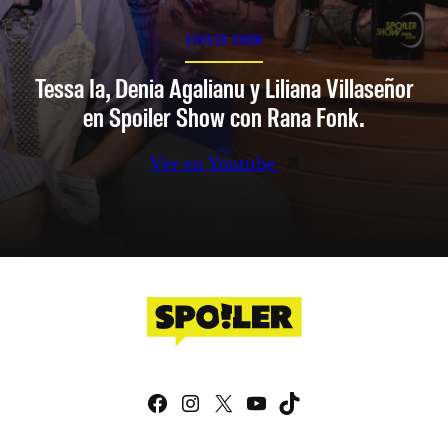
SPOILER SHOW
Tessa Ia, Denia Agalianu y Liliana Villaseñor
en Spoiler Show con Rana Fonk.
Ver en Youtube
Facebook
Instagram
X
YouTube
TikTok