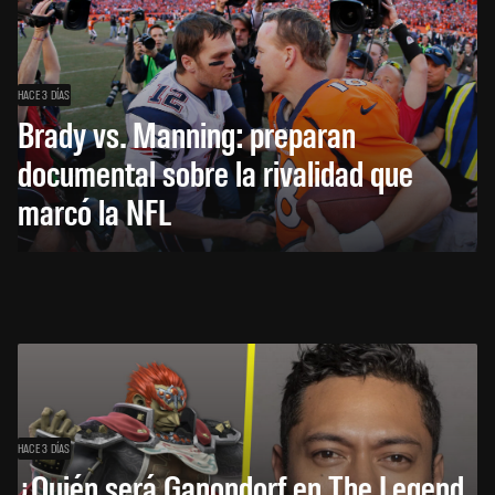
HACE 3 DÍAS
Brady vs. Manning: preparan
documental sobre la rivalidad que
marcó la NFL
HACE 3 DÍAS
¿Quién será Ganondorf en The Legend