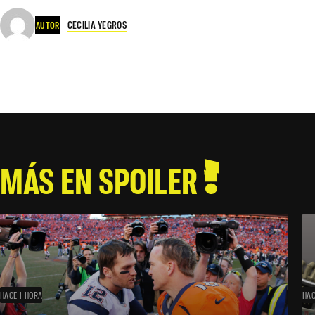
CECILIA YEGROS
AUTOR
MÁS EN SPOILER
HACE 1 HORA
HAC