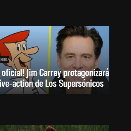
 HORAS
 oficial! Jim Carrey protagonizará
live-action de Los Supersónicos