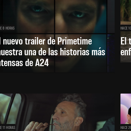
E 8 HORAS
HACE 1
l nuevo trailer de Primetime
El 
uestra una de las historias más
enf
ntensas de A24
E 11 HORAS
HACE 2