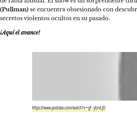
de rabia inusual. El show es un sorprendente thrill
(Pullman)
se encuentra obsesionado con descubr
secretos violentos ocultos en su pasado.
¡Aquí el avance!
https://www.youtube.com/watch?v=gF-yIzrvLJ0