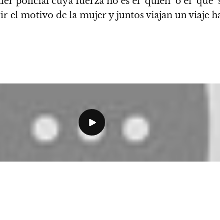
er policial cuya fuerza no es el ‘quién’ o el ‘qué’
ir el motivo de la mujer
y juntos viajan un viaje 