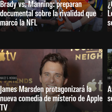
Brady vs. Manning: preparan
¿
documental sobre la rivalidad que
L
marcó la NFL
s
HACE 5 HORAS
HAC
James Marsden protagonizará la
A
nueva comedia de misterio de Apple
s
TV