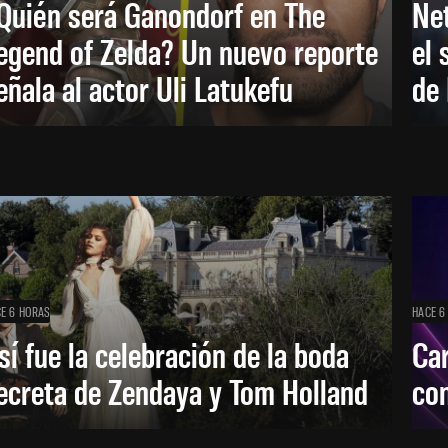
Quién será Ganondorf en The
Net
egend of Zelda? Un nuevo reporte
el 
eñala al actor Uli Latukefu
de 
E 6 HORAS
HACE 6
sí fue la celebración de la boda
Car
ecreta de Zendaya y Tom Holland
con