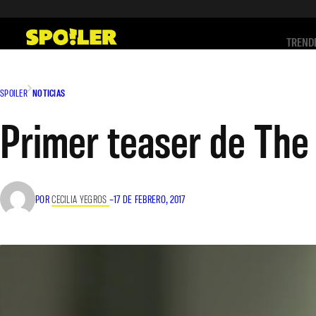
Saltar
al
TREND
contenido
SPOILER
NOTICIAS
Primer teaser de The S
POR
CECILIA YEGROS
–
17 DE FEBRERO, 2017