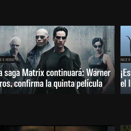
E 6 HORAS
HACE 8
a saga Matrix continuará: Warner
¡Es
ros. confirma la quinta película
el 