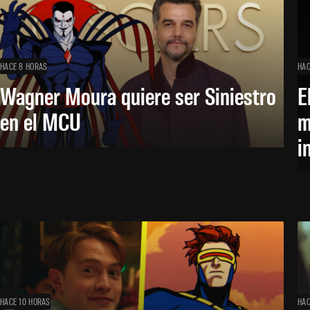
HACE 8 HORAS
HAC
Wagner Moura quiere ser Siniestro
E
en el MCU
m
i
HACE 10 HORAS
HAC