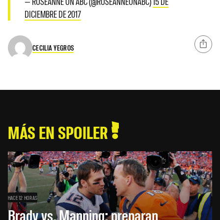
— ROSEANNE ON ABC (@ROSEANNEONABC)
15 DE
DICIEMBRE DE 2017
CECILIA YEGROS
MÁS EN SPOILER
HACE 12 HORAS
Brady vs. Manning: preparan