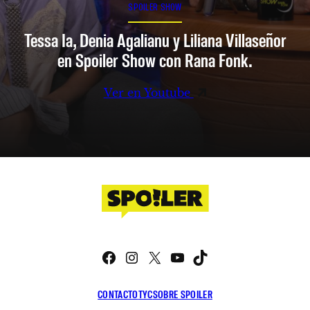
SPOILER SHOW
Tessa Ia, Denia Agalianu y Liliana Villaseñor
en Spoiler Show con Rana Fonk.
Ver en Youtube
Facebook
Instagram
X
YouTube
TikTok
CONTACTO
TYC
SOBRE SPOILER