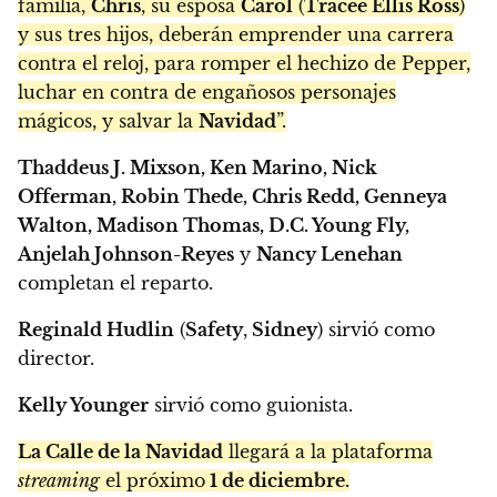
familia,
Chris
, su esposa
Carol
(
Tracee Ellis Ross
)
y sus tres hijos, deberán emprender una carrera
contra el reloj, para romper el hechizo de Pepper,
luchar en contra de engañosos personajes
mágicos, y salvar la
Navidad
”.
Thaddeus J. Mixson, Ken Marino, Nick
Offerman, Robin Thede, Chris Redd, Genneya
Walton, Madison Thomas, D.C. Young Fly,
Anjelah Johnson-Reyes
y
Nancy Lenehan
completan el reparto.
Reginald Hudlin
(
Safety
,
Sidney
) sirvió como
director.
Kelly Younger
sirvió como guionista.
La Calle de la Navidad
llegará a la plataforma
streaming
el próximo
1 de diciembre.