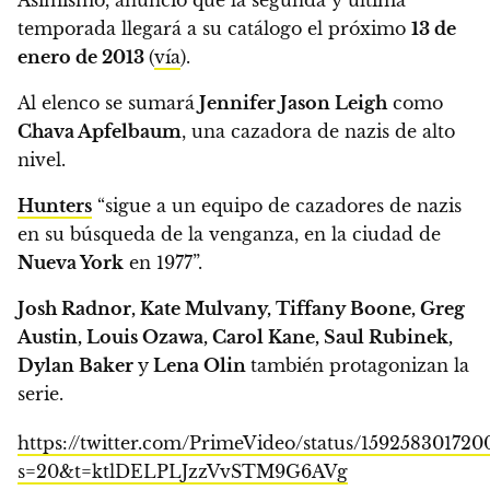
temporada llegará a su catálogo el próximo
13 de
enero de 2013
(
vía
).
Al elenco se sumará
Jennifer Jason Leigh
como
Chava Apfelbaum
, una cazadora de nazis de alto
nivel.
Hunters
“sigue a un equipo de cazadores de nazis
en su búsqueda de la venganza, en la ciudad de
Nueva York
en 1977”.
Josh Radnor, Kate Mulvany, Tiffany Boone, Greg
Austin, Louis Ozawa, Carol Kane, Saul Rubinek,
Dylan Baker
y
Lena Olin
también protagonizan la
serie.
https://twitter.com/PrimeVideo/status/159258301720
s=20&t=ktlDELPLJzzVvSTM9G6AVg