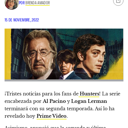
POR
BRENDA AMADOR
15 DE NOVIEMBRE, 2022
¡Tristes noticias para los fans de
Hunters
!
La serie
encabezada por
Al Pacino
y
Logan Lerman
terminará con su segunda temporada.
Así lo ha
revelado hoy
Prime Video
.
Asimismo,
anunció que la segunda y última