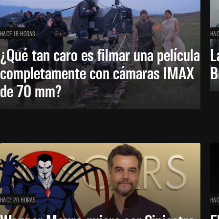
HACE 18 HORAS
HAC
¿Qué tan caro es filmar una película
L
completamente con cámaras IMAX
B
de 70 mm?
HACE 20 HORAS
HAC