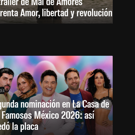
trailer de Mal de Amores
renta Amor, libertad y revolución
DÍA
gunda nominación en La Casa de
s Famosos México 2026: así
dó la placa