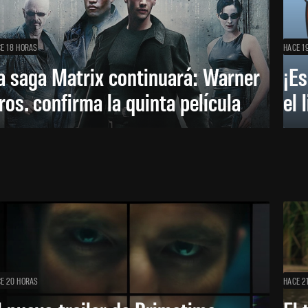
E 18 HORAS
HACE 1
a saga Matrix continuará: Warner
¡Es
ros. confirma la quinta película
el 
E 20 HORAS
HACE 2