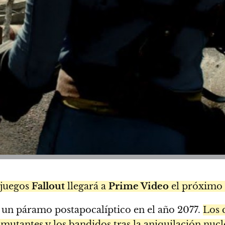
ojuegos
Fallout
llegará a
Prime Video
el próximo
 en un páramo postapocalíptico en el año 2077.
Los 
 mutantes y los bandidos tras la aniquilación nucl