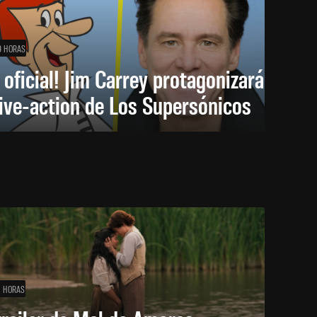
9 HORAS
 oficial! Jim Carrey protagonizará
live-action de Los Supersónicos
1 HORAS