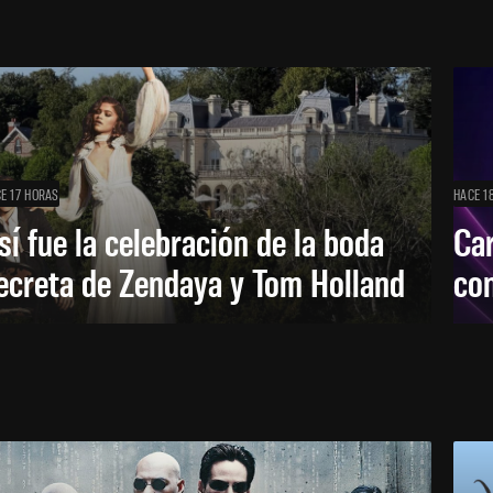
E 17 HORAS
HACE 1
sí fue la celebración de la boda
Car
ecreta de Zendaya y Tom Holland
con