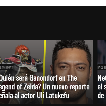
E 15 HORAS
HACE 1
Quién será Ganondorf en The
Net
egend of Zelda? Un nuevo reporte
el 
eñala al actor Uli Latukefu
de 