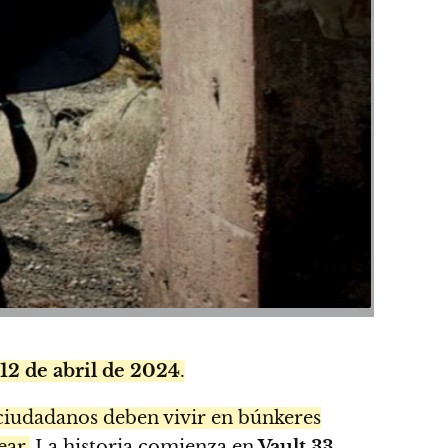
12 de abril de 2024
.
ciudadanos deben vivir en búnkeres
ear.
La historia comienza en
Vault 33
,