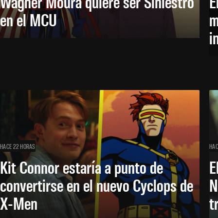
Wagner Moura quiere ser Siniestro
E
en el MCU
m
i
HACE 22 HORAS
HAC
Kit Connor estaría a punto de
E
convertirse en el nuevo Cyclops de
N
X-Men
t