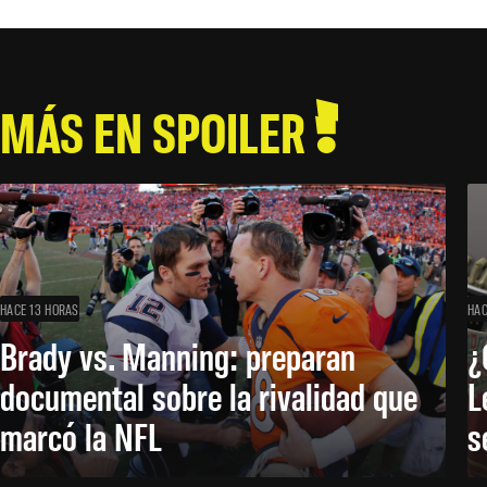
MÁS EN SPOILER
HACE 13 HORAS
HAC
Brady vs. Manning: preparan
¿
documental sobre la rivalidad que
L
marcó la NFL
s