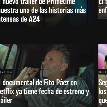
l nuevo trailer de Primetime
El 
uestra una de las historias más
enf
ntensas de A24
E 23 HORAS
HACE 1 
l documental de Fito Páez en
Se
etflix ya tiene fecha de estreno y
lo
ráiler
que