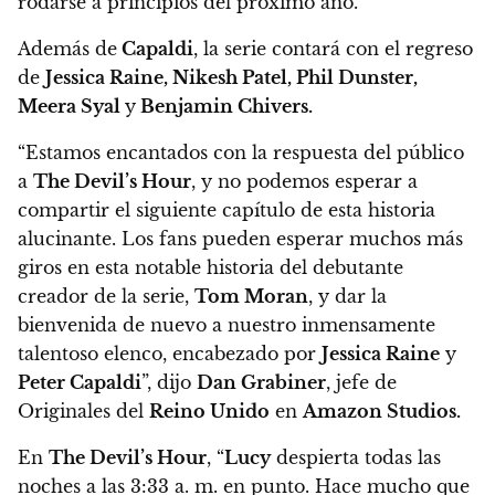
rodarse a principios del próximo año.
Además de
Capaldi
,
la serie contará con el regreso
de
Jessica Raine, Nikesh Patel, Phil Dunster,
Meera Syal
y
Benjamin Chivers.
“Estamos encantados con la respuesta del público
a
The Devil’s Hour
, y no podemos esperar a
compartir el siguiente capítulo de esta historia
alucinante.
Los fans pueden esperar muchos más
giros en esta notable historia del debutante
creador de la serie,
Tom Moran
, y dar la
bienvenida de nuevo a nuestro inmensamente
talentoso elenco, encabezado por
Jessica Raine
y
Peter Capaldi
”, dijo
Dan Grabiner
, jefe de
Originales del
Reino Unido
en
Amazon Studios.
En
The Devil’s Hour
, “
Lucy
despierta todas las
noches a las 3:33 a. m. en punto.
Hace mucho que