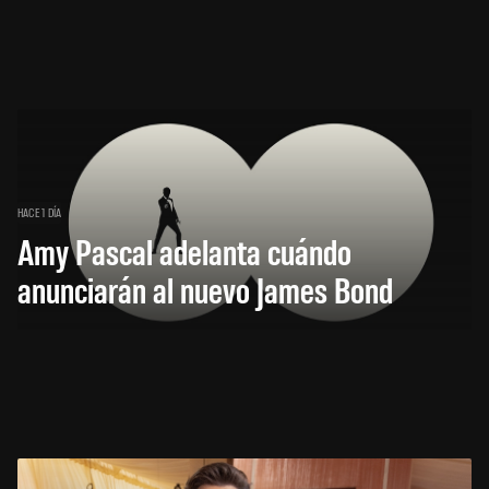
HACE 1 DÍA
Amy Pascal adelanta cuándo
anunciarán al nuevo James Bond