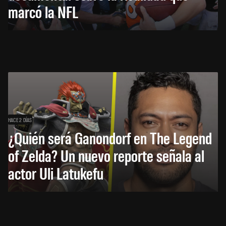
marcó la NFL
HACE 2 DÍAS
¿Quién será Ganondorf en The Legend
of Zelda? Un nuevo reporte señala al
actor Uli Latukefu