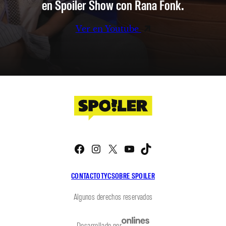
en Spoiler Show con Rana Fonk.
Ver en Youtube
Facebook
Instagram
X
YouTube
TikTok
CONTACTO
TYC
SOBRE SPOILER
Algunos derechos reservados
Desarrollado por